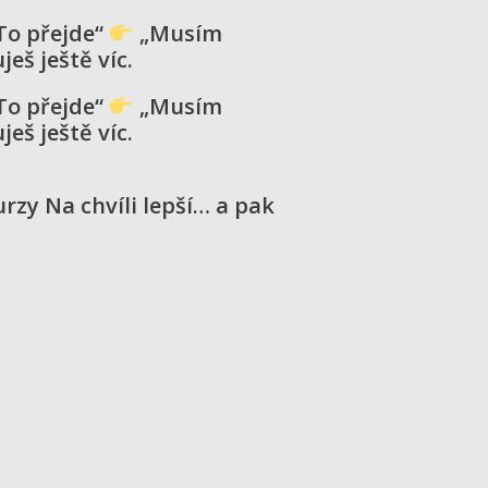
To přejde“
„Musím
eš ještě víc.
To přejde“
„Musím
eš ještě víc.
rzy Na chvíli lepší… a pak