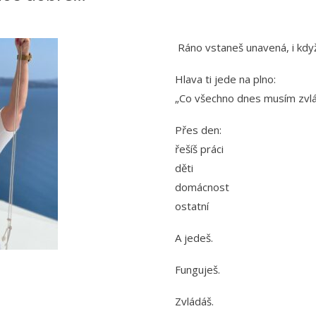
Ráno vstaneš unavená, i když 
Hlava ti jede na plno:
„Co všechno dnes musím zvl
Přes den:
řešíš práci
děti
domácnost
ostatní
A jedeš.
Funguješ.
Zvládáš.