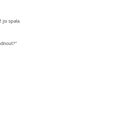
jsi spala.
ádnout?“