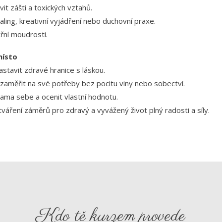
it zášti a toxických vztahů.
aling, kreativní vyjádření nebo duchovní praxe.
třní moudrosti.
místo
astavit zdravé hranice s láskou.
zaměřit na své potřeby bez pocitu viny nebo sobectví.
sama sebe a ocenit vlastní hodnotu.
váření záměrů pro zdravý a vyvážený život plný radosti a síly.
Kdo tě kurzem provede