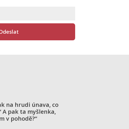
Odeslat
lak na hrudi únava, co
“ A pak ta myšlenka,
m v pohodě?“