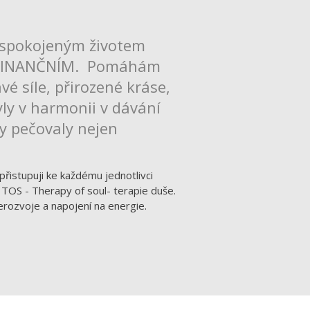
 spokojeným životem
 FINANČNÍM. Pomáhám
é síle, přirozené kráse,
ly v harmonii v dávání
dy pečovaly nejen
přistupuji ke každému jednotlivci
 TOS - Therapy of soul- terapie duše.
erozvoje a napojení na energie.