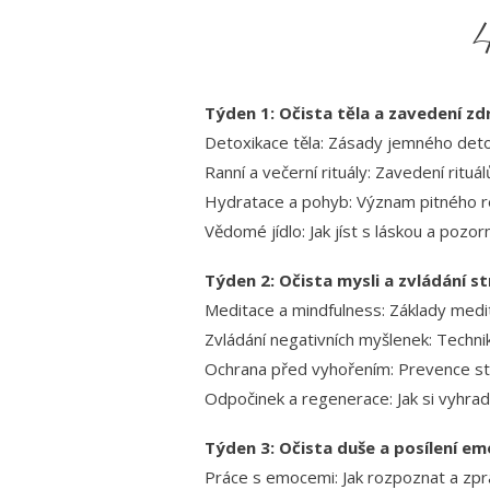
4
Týden 1: Očista těla a zavedení z
Detoxikace těla: Zásady jemného detox
Ranní a večerní rituály: Zavedení rituál
Hydratace a pohyb: Význam pitného re
Vědomé jídlo: Jak jíst s láskou a pozor
Týden 2: Očista mysli a zvládání s
Meditace a mindfulness: Základy medit
Zvládání negativních myšlenek: Techni
Ochrana před vyhořením: Prevence str
Odpočinek a regenerace: Jak si vyhradi
Týden 3: Očista duše a posílení e
Práce s emocemi: Jak rozpoznat a zpr