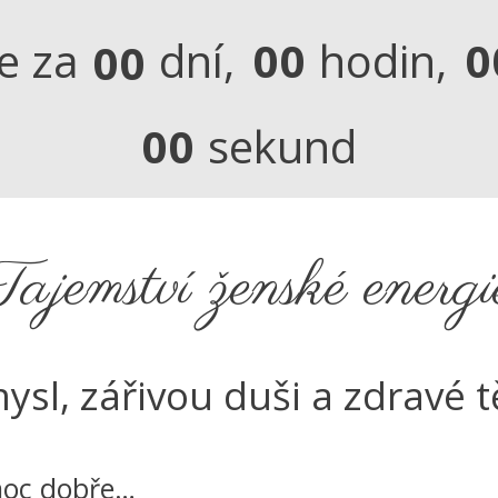
e za
dní
0
0
hodin
0
0
0
0
0
sekund
Tajemství ženské energi
ysl, zářivou duši a zdravé t
moc dobře…