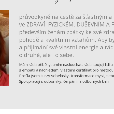
průvodkyně na cestě za šťastným a
ve ZDRAVÍ FYZICKÉM, DUŠEVNÍM A
především ženám zpátky ke své zdrav
pohodě a kvalitním vztahům. Aby by
a přijímání své vlastní energie a rá
o druhé, ale i o sebe.
Mám ráda příběhy, umím naslouchat, ráda spojuji lidi a 
s empatií a nadhledem. Vlastním certifikát pro metodu
Prošla jsem kurzy sebelásky, transformace mysli, seb
Spolupracuji s odborníky, čerpám i z odborných knih.