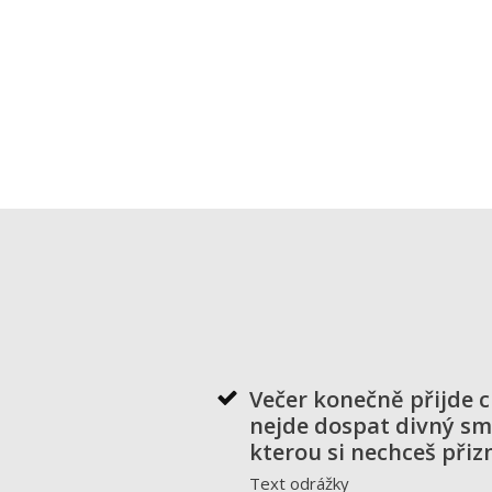
Večer konečně přijde ch
nejde dospat divný sm
kterou si nechceš přiz
Text odrážky