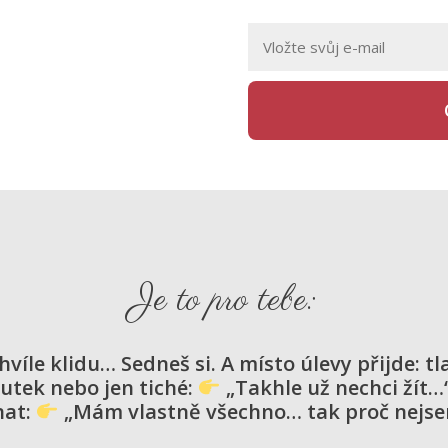
Je to pro tebe:
víle klidu… Sedneš si. A místo úlevy přijde: t
utek nebo jen tiché:
„Takhle už nechci žít…
nat:
„Mám vlastně všechno… tak proč nejse