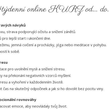
týdenní online KURZ od... do..
dravých návyků
u, strava podporující očistu a snížení zánětů.
ů pro lepší start i ukončení dne.
žimu, jemná cvičení a procházky, jóga nebo meditace v pohybu.
ností k sobě.
tresu
ace pro uvolnění mysli a snížení stresu.
ky na překonání negativních vzorců myšlení.
esu a vyhoření v každodenním životě.
t čas na skutečný odpočinek a jak si ho dovolit bez pocitu viny.
mocionální rovnováhy
acovat emoce, aby neovládaly tvůj život.