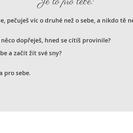
Je to pro tebe:
ie, pečuješ víc o druhé než o sebe, a nikdo tě 
něco dopřeješ, hned se cítíš provinile?
e a začít žít své sny?
a pro sebe.